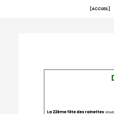
Aller
au
[ACCUEIL]
contenu
La 22ème fête des rainettes
vous