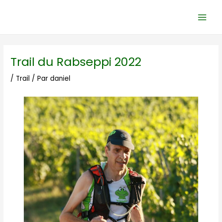
Aller
Navigation
Main
au
des
Men
contenu
articles
Trail du Rabseppi 2022
/
Trail
/ Par
daniel