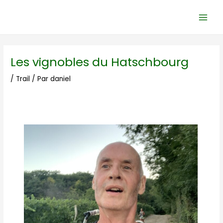
Aller
Navigation
Main
au
des
Men
contenu
articles
Les vignobles du Hatschbourg
/
Trail
/ Par
daniel