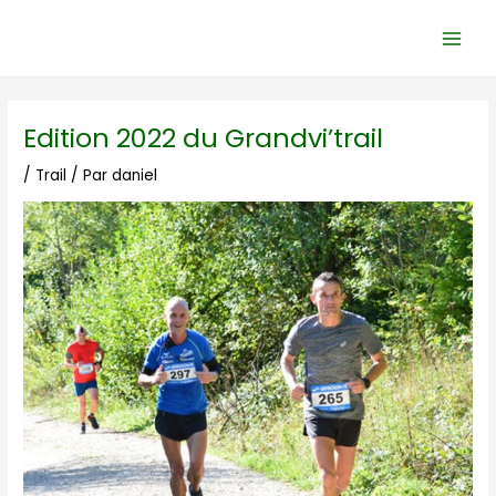
Aller
Navigation
Main
au
des
Men
contenu
articles
Edition 2022 du Grandvi’trail
/
Trail
/ Par
daniel