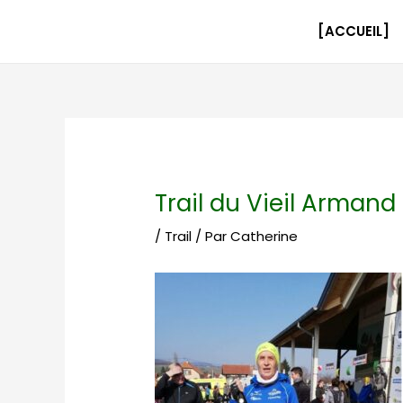
Aller
Navigation
au
des
[ACCUEIL]
contenu
articles
Trail du Vieil Armand
/
Trail
/ Par
Catherine