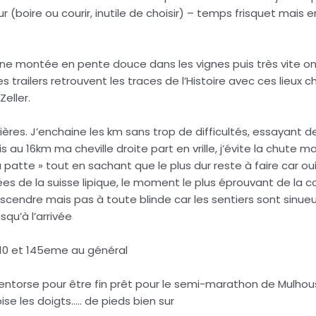
 (boire ou courir, inutile de choisir) – temps frisquet mais en
e montée en pente douce dans les vignes puis très vite on
des trailers retrouvent les traces de l’Histoire avec ces lieu
Zeller.
ières. J’enchaine les km sans trop de difficultés, essayant d
u 16km ma cheville droite part en vrille, j’évite la chute ma
 patte » tout en sachant que le plus dur reste à faire car 
es de la suisse lipique, le moment le plus éprouvant de la cou
escendre mais pas à toute blinde car les sentiers sont sinueu
squ’à l’arrivée
 /10 et 145eme au général
 entorse pour être fin prêt pour le semi-marathon de Mulhous
e les doigts….. de pieds bien sur