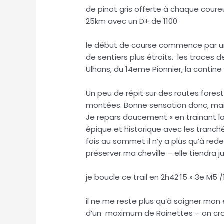
de pinot gris offerte à chaque coureur
25km avec un D+ de 1100
le début de course commence par un
de sentiers plus étroits. les traces 
Ulhans, du 14eme Pionnier, la cantine 
Un peu de répit sur des routes forest
montées. Bonne sensation donc, mais a
Je repars doucement « en trainant la
épique et historique avec les tranché
fois au sommet il n’y a plus qu’à red
préserver ma cheville – elle tiendra ju
je boucle ce trail en 2h42’15 » 3e M5
il ne me reste plus qu’à soigner mon
d’un maximum de Rainettes – on crois