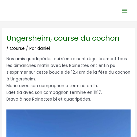
Aller
Navigation
Main
au
des
Men
contenu
articles
Ungersheim, course du cochon
/
Course
/ Par
daniel
Nos amis quadripèdes qui s’entrainent régulièrement tous
les dimanches matin avec les Rainettes ont enfin pu
s’exprimer sur cette boucle de 12,4Km de la fête du cochon
à Ungersheim.
Mario avec son compagnon à terminé en 1h.
Laetitia avec son compagnon termine en 1h17.
Bravo à nos Rainettes bi et quadripèdes.