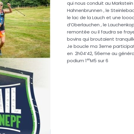
qui nous conduit au Markstein 
Hahnenbrunnen , le Steinleba
le lac de la Lauch et une loo
d’Oberlauchen , le Lauchenkopf
remontée ou il faudra se fray
bovins qui broutaient tranquil
Je boucle ma 3eme participat
en 2h04’42, 56eme au général
er
podium 1
M5 sur 6