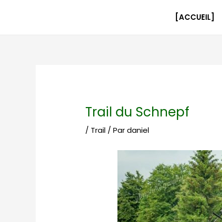
Aller
Navigation
au
des
[ACCUEIL]
contenu
articles
Trail du Schnepf
/
Trail
/ Par
daniel