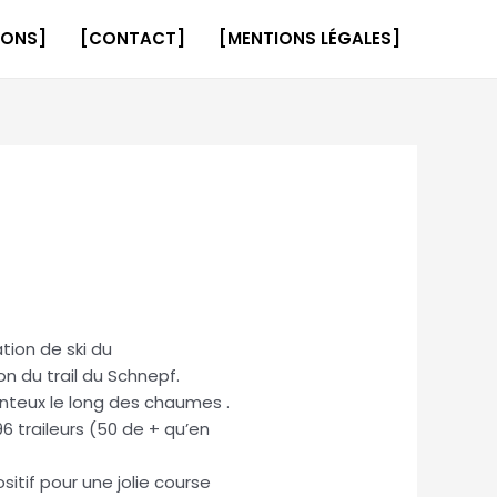
IONS]
[CONTACT]
[MENTIONS LÉGALES]
ation de ski du
n du trail du Schnepf.
venteux le long des chaumes .
6 traileurs (50 de + qu’en
itif pour une jolie course