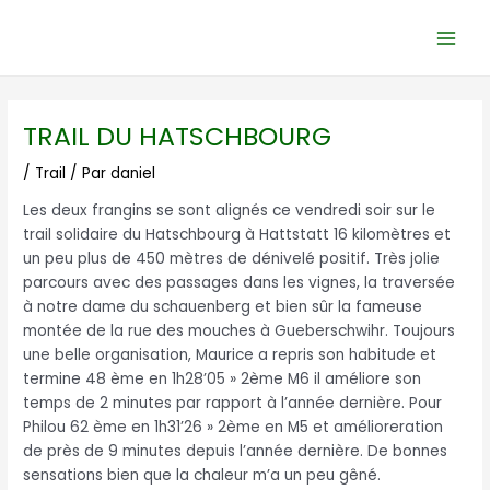
Aller
Navigation
Main
au
des
Men
contenu
articles
TRAIL DU HATSCHBOURG
/
Trail
/ Par
daniel
Les deux frangins se sont alignés ce vendredi soir sur le
trail solidaire du Hatschbourg à Hattstatt 16 kilomètres et
un peu plus de 450 mètres de dénivelé positif. Très jolie
parcours avec des passages dans les vignes, la traversée
à notre dame du schauenberg et bien sûr la fameuse
montée de la rue des mouches à Gueberschwihr. Toujours
une belle organisation, Maurice a repris son habitude et
termine 48 ème en 1h28’05 » 2ème M6 il améliore son
temps de 2 minutes par rapport à l’année dernière. Pour
Philou 62 ème en 1h31’26 » 2ème en M5 et amélioreration
de près de 9 minutes depuis l’année dernière. De bonnes
sensations bien que la chaleur m’a un peu gêné.