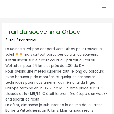
Aller
Navigation
Main
au
des
Men
contenu
articles
Trail du souvenir à Orbey
/
Trail
/ Par
daniel
La Rainette Philippe est parti vers Orbey pour trouver le
soleil
mais surtout participer au trail du souvenir.
Il était inscrit sur le circuit court qui partait du col du
Wettstein pour 9,5 kms et près de 400 de D+.
Nous avions une météo superbe tout le long du parcours
avec beaucoup de montées et quelques descentes
techniques pour nous amener au mémorial du linge.
Philippe termine en 1h 05′ 25″ à la 134 ème place sur 484
classés et
1er M5/14
. C’était la première étape d’un week-
end sportif et festif.
En effet, dimanche je suis inscrit à la course de la Sainte
Barbe à Wittelsheim, un 10 kms. Mais là nous serons