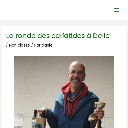
Aller
Navigation
Main
au
des
Men
contenu
articles
La ronde des cariatides à Delle
/
Non classé
/ Par
daniel