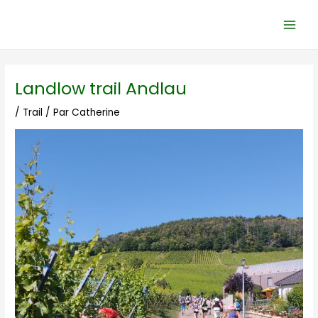
Aller
Navigation
Main
au
des
Men
contenu
articles
Landlow trail Andlau
/
Trail
/ Par
Catherine