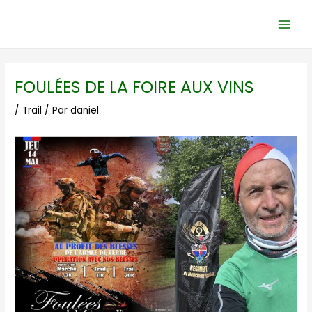
Aller
Navigation
Main
au
des
Men
contenu
articles
FOULÉES DE LA FOIRE AUX VINS
/
Trail
/ Par
daniel