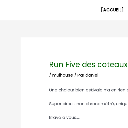
Aller
Navigation
au
des
[ACCUEIL]
contenu
articles
Run Five des coteaux
/
mulhouse
/ Par
daniel
Une chaleur bien estivale n’a en rie
Super circuit non chronométré, uniqu
Bravo à vous….