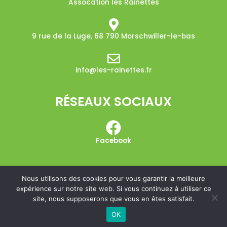
Assocation les Rainettes
9 rue de la Luge, 68 790 Morschwiller-le-bas​
info@les-rainettes.fr
RÉSEAUX SOCIAUX
Facebook
Nous utilisons des cookies pour vous garantir la meilleure
expérience sur notre site web. Si vous continuez à utiliser ce
Copyright © 2026 Les Rainettes
site, nous supposerons que vous en êtes satisfait.
Mentions légales
OK