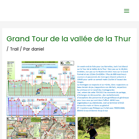
Aller
Navigation
Main
au
des
Men
contenu
articles
Grand Tour de la vallée de la Thur
/
Trail
/ Par
daniel