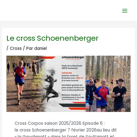
Aller
Navigation
Main
au
des
Men
contenu
articles
Le cross Schoenenberger
/
Cross
/ Par
daniel
Cross Corpos saison 2025/2026 Episode 6 :
le cross Schoenenberger 7 février 2026au lieu dit
« la Gauchmatt » dans la foret de Soultzmatt et