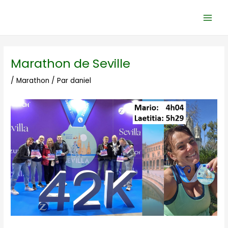
Aller
Navigation
Main
au
des
Men
contenu
articles
Marathon de Seville
/
Marathon
/ Par
daniel